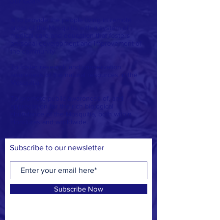
Our Goal
>
Is to provide the people living in remote
areas of the Mosquitia with a system of
medical care and education that fosters
personal development and improvement of
the community.
To foster research and conservation
awareness of the natural resources in the
Mosquitia.
To promote public awareness of, and
appreciation for the rich biological
abundance of the Mosquitia, both within
Honduras and worldwide.
Subscribe to our newsletter
Subscribe Now