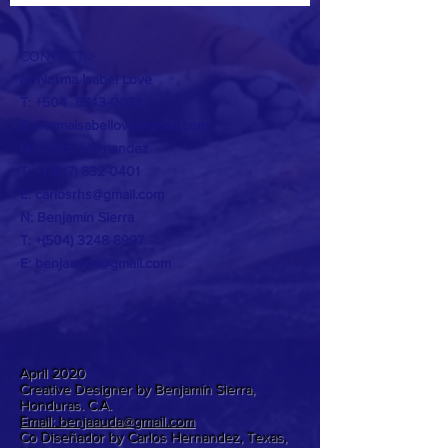
CONTACT >
N: Norma Isabel Love
T: +504
8743-0031
E:
normaisabellove@gmail.com
N: Carlos Hernandez
T:
+1 (817) 832-0401
E:
carlosrhs@gmail.com
N:
Benjamín
Sierra
T: +(504)
3248-8997
E:
benjaauda@gmail.com
April 2020
Creative Designer by Benjamín Sierra,
Honduras. C.A.
Email: benjaauda@gmail.com
Co Diseñador by Carlos Hernandez, Texas,