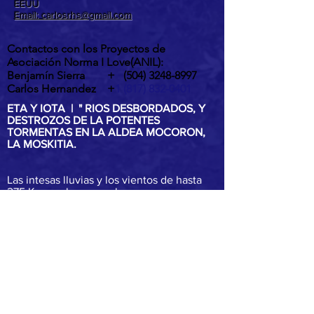
EEUU
Email: carlosrhs@gmail.com
Contactos con los Proyectos de
Asociación Norma I Love(ANIL):
Benjamín Sierra +
(504) 3248-8997
Carlos Hernandez +
1 (817) 832-0401
ETA Y IOTA | " RIOS DESBORDADOS, Y
DESTROZOS DE LA POTENTES
TORMENTAS EN LA ALDEA MOCORON,
LA MOSKITIA.
Las intesas lluvias y los vientos de hasta
275 Km por hora por ahora provocaron
inundaciones, destrucción de casas,
arboles caídos, desborde y peligrosos
deslaves son los principales efectos del
paso de ETA y IOTA por la aldea de
Mocorón, Gracias a Dios.
IOTA es el mayor huracán, en al atlantico
de 2020 y el segundo huracán en la histr
categoria 5 en 87