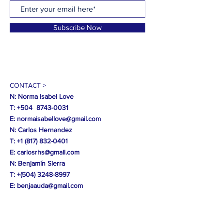
Subscribe Now
CONTACT >
N: Norma Isabel Love
T: +504
8743-0031
E:
normaisabellove@gmail.com
N: Carlos Hernandez
T:
+1 (817) 832-0401
E:
carlosrhs@gmail.com
N:
Benjamín
Sierra
T: +(504)
3248-8997
E:
benjaauda@gmail.com