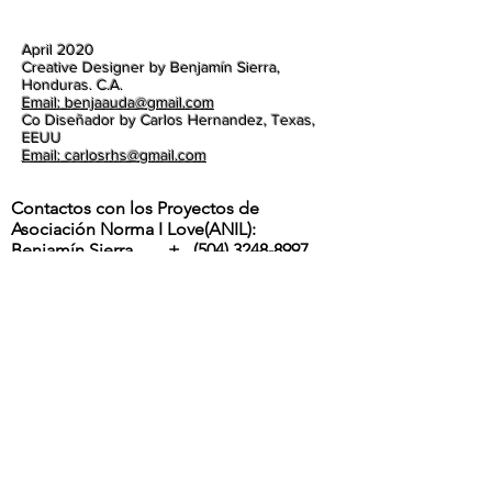
April 2020
Creative Designer by Benjamín Sierra,
Honduras. C.A.
Email: benjaauda@gmail.com
Co Diseñador by Carlos Hernandez, Texas,
EEUU
Email: carlosrhs@gmail.com
Contactos con los Proyectos de
Asociación Norma I Love(ANIL):
Benjamín Sierra +
(504) 3248-8997
Carlos Hernandez +
1 (817) 832-0401
ETA Y IOTA | " RIOS DESBORDADOS, Y
DESTROZOS DE LA POTENTES
TORMENTAS EN LA ALDEA MOCORON,
LA MOSKITIA.
Las intesas lluvias y los vientos de hasta
275 Km por hora por ahora provocaron
inundaciones, destrucción de casas,
arboles caídos, desborde y peligrosos
deslaves son los principales efectos del